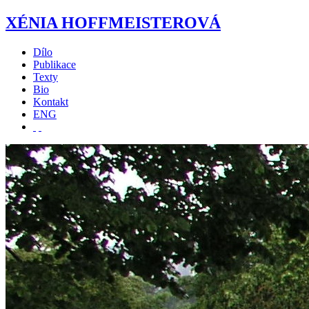
XÉNIA HOFFMEISTEROVÁ
Dílo
Publikace
Texty
Bio
Kontakt
ENG