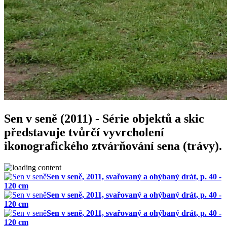
Sen v seně (2011) - Série objektů a skic
představuje tvůrčí vyvrcholení
ikonografického ztvárňování sena (trávy).
Sen v seně, 2011, svařovaný a ohýbaný drát, p. 40 -
120 cm
Sen v seně, 2011, svařovaný a ohýbaný drát, p. 40 -
120 cm
Sen v seně, 2011, svařovaný a ohýbaný drát, p. 40 -
120 cm