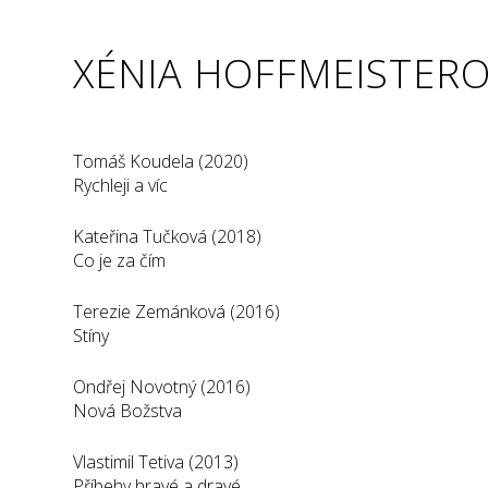
XÉNIA HOFFMEISTER
Tomáš Koudela (2020)
Rychleji a víc
Kateřina Tučková (2018)
Co je za čím
Terezie Zemánková (2016)
Stíny
Ondřej Novotný (2016)
Nová Božstva
Vlastimil Tetiva (2013)
Příbehy hravé a dravé