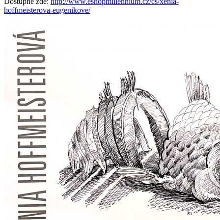
Dostupné zde:
http://www.eshopmillennium.cz/cs/xenia-
hoffmeisterova-eugenikove/