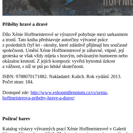
Příběhy hravé a dravé
Dílo Xénie Hoffmeisterové se výrazově pohybuje mezi sarkasmem
a ironií. Tato kniha představuje autorčiny výtvarné práce
z posledních čtyř let - okruhy, které zdánlivě přijímají hru současné
společnosti. Umění Xénie Hoffmeisterové je zábavné, vtipné, její
groteska se však vždy míjela s hravým, odvázaným humorem nebo
okázalou krutostí. Z jejích kompozic vyvěrá bytostná úzkost
a vážnost, s níž se ptá po lidské skutečnosti.
ISBN:
9788070171882
. Nakladatel: Kalich. Rok vydání: 2013.
Počet stran: 184.
Dostupné zde:
http://www.eshopmillennium.cz/cs/xenia-
hoffmeisterova-pribehy-hrave-a-drave/
Požírač barev
Katalog výstavy výtvarných prací Xénie Hoffmeisterové v Galerii