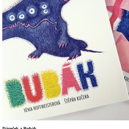
Dáreček a Bubák