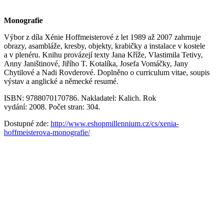
Monografie
Výbor z díla Xénie Hoffmeisterové z let 1989 až 2007 zahrnuje
obrazy, asambláže, kresby, objekty, krabičky a instalace v kostele
a v plenéru. Knihu provázejí texty Jana Kříže, Vlastimila Tetivy,
Anny Janištinové, Jiřího T. Kotalíka, Josefa Vomáčky, Jany
Chytilové a Nadi Rovderové. Doplněno o curriculum vitae, soupis
výstav a anglické a německé resumé.
ISBN: 9788070170786. Nakladatel: Kalich. Rok
vydání: 2008. Počet stran: 304.
Dostupné zde:
http://www.eshopmillennium.cz/cs/xenia-
hoffmeisterova-monografie/