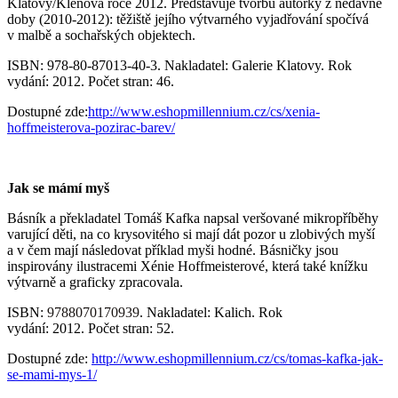
Klatovy/Klenová roce 2012. Představuje tvorbu autorky z nedávné
doby (2010-2012): těžiště jejího výtvarného vyjadřování spočívá
v malbě a sochařských objektech.
ISBN: 978-80-87013-40-3. Nakladatel: Galerie Klatovy. Rok
vydání: 2012. Počet stran: 46.
Dostupné zde:
http://www.eshopmillennium.cz/cs/xenia-
hoffmeisterova-pozirac-barev/
Jak se mámí myš
Básník a překladatel Tomáš Kafka napsal veršované mikropříběhy
varující děti, na co krysovitého si mají dát pozor u zlobivých myší
a v čem mají následovat příklad myši hodné. Básničky jsou
inspirovány ilustracemi Xénie Hoffmeisterové, která také knížku
výtvarně a graficky zpracovala.
ISBN:
9788070170939
. Nakladatel: Kalich. Rok
vydání: 2012. Počet stran: 52.
Dostupné zde:
http://www.eshopmillennium.cz/cs/tomas-kafka-jak-
se-mami-mys-1/