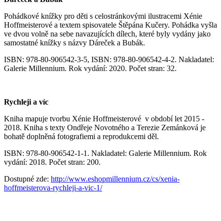
Pohádkové knížky pro děti s celostránkovými ilustracemi Xénie
Hoffmeisterové a textem spisovatele Štěpána Kučery. Pohádka vyšla
ve dvou volně na sebe navazujících dílech, které byly vydány jako
samostatné knížky s názvy Dáreček a Bubák.
ISBN: 978-80-906542-3-5, ISBN: 978-80-906542-4-2. Nakladatel:
Galerie Millennium. Rok vydání: 2020. Počet stran: 32.
Rychleji a víc
Kniha mapuje tvorbu Xénie Hoffmeisterové v období let 2015 -
2018. Kniha s texty Ondřeje Novotného a Terezie Zemánková je
bohatě doplněná fotografiemi a reprodukcemi děl.
ISBN: 978-80-906542-1-1. Nakladatel: Galerie Millennium. Rok
vydání: 2018. Počet stran: 200.
Dostupné zde:
http://www.eshopmillennium.cz/cs/xenia-
hoffmeisterova-rychleji-a-vic-1/