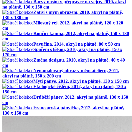
Barvy nosím v přepravce na vejce, 2010, akryl
na plátně, 130 x 150 cm
Zátiší s mým obrazem, 2010, akryl na plátně,
130 x 180 cm
Milostný rej, 2012, akryl na plátně, 120 x 120
cm
Kouřící kamna, 2012, akryl na plátně, 150 x 180
cm
Pavučina, 2014, akryl na plátně, 80 x 50 cm
Spoření s liškou, 2010, akryl na plátně, 150 x
170 cm
Změna designu, 2010, akryl na plátně, 40 x 40
cm
Nenamalovaný obraz v mém ateliéru, 2011,
akryl na plátně, 150 x 200 cm
Mytí pánve, 2012, akryl na plátně, 130 x 150 cm
Ekologické čištění, 2012, akryl na plátně, 130 x
150 cm
Drůběží pánev, 2012, akryl na plátně, 130 x 150
cm
Francouzská pánvička, 2012, akryl na plátně,
130 x 150 cm